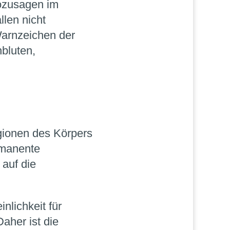
sozusagen im
llen nicht
Warnzeichen der
bluten,
gionen des Körpers
rmanente
 auf die
nlichkeit für
aher ist die